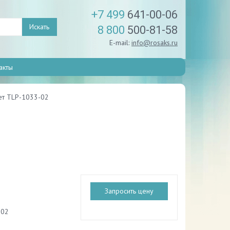
+7 499
641-00-06
Искать
8 800
500-81-58
E-mail:
info@rosaks.ru
акты
ет TLP-1033-02
Запросить цену
-02