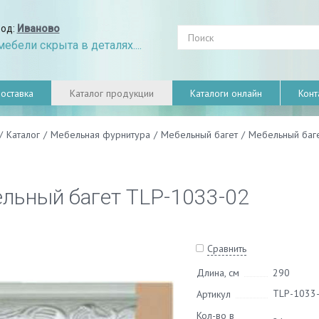
род:
Иваново
ебели скрыта в деталях....
оставка
Каталог продукции
Каталоги онлайн
Конт
/
Каталог
/
Мебельная фурнитура
/
Мебельный багет
/
Мебельный баг
льный багет TLP-1033-02
Сравнить
Длина, см
290
TLP-1033
Артикул
Кол-во в