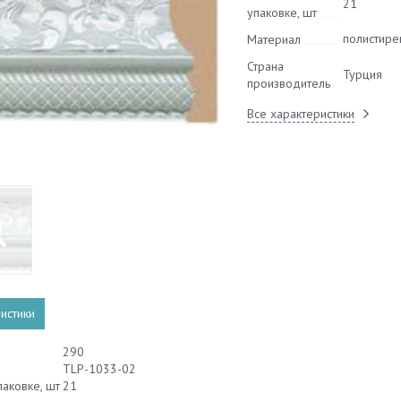
21
упаковке, шт
полистире
Материал
Страна
Турция
производитель
Все характеристики
истики
290
TLP-1033-02
паковке, шт
21