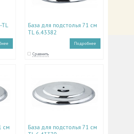
-TL
База для подстолья 71 см
TL 6.43382
бнее
Подробнее
Сравнить
1 см
База для подстолья 71 см