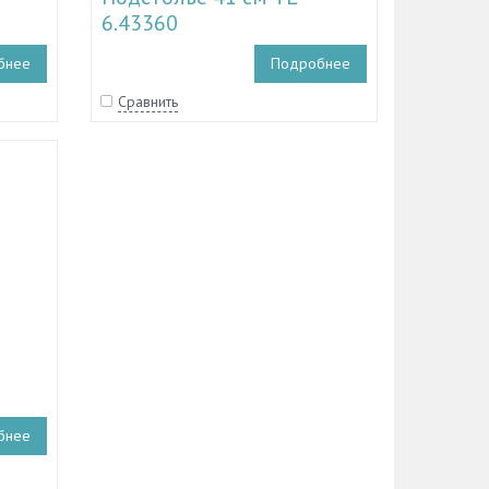
6.43360
бнее
Подробнее
Сравнить
бнее