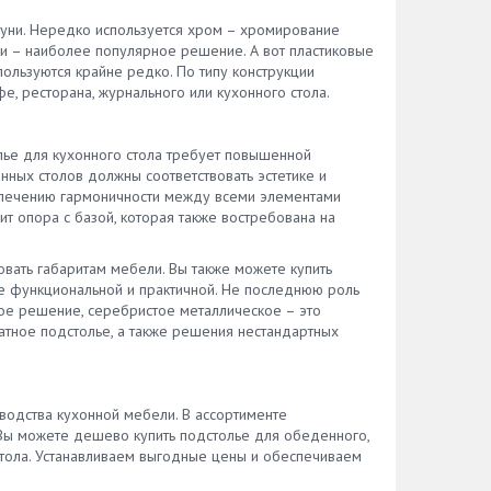
атуни. Нередко используется хром – хромирование
ки – наиболее популярное решение. А вот пластиковые
ользуются крайне редко. По типу конструкции
, ресторана, журнального или кухонного стола.
лье для кухонного стола требует повышенной
нных столов должны соответствовать эстетике и
еспечению гармоничности между всеми элементами
ит опора с базой, которая также востребована на
вать габаритам мебели. Вы также можете купить
ее функциональной и практичной. Не последнюю роль
ное решение, серебристое металлическое – это
атное подстолье, а также решения нестандартных
зводства кухонной мебели. В ассортименте
 Вы можете дешево купить подстолье для обеденного,
 стола. Устанавливаем выгодные цены и обеспечиваем