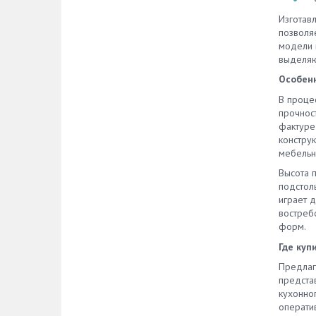
Изготав
позволя
модели 
выделяю
Особенн
В проце
прочнос
фактуре
конструк
мебельн
Высота 
подстол
играет 
востреб
форм.
Где куп
Предлаг
предста
кухонног
операти