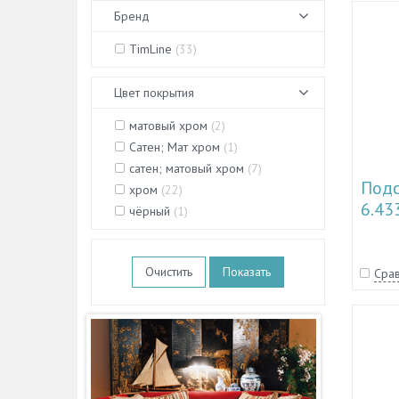
Бренд
TimLine
(
33
)
Цвет покрытия
матовый хром
(
2
)
Сатен; Мат хром
(
1
)
сатен; матовый хром
(
7
)
Подс
хром
(
22
)
6.43
чёрный
(
1
)
Очистить
Срав