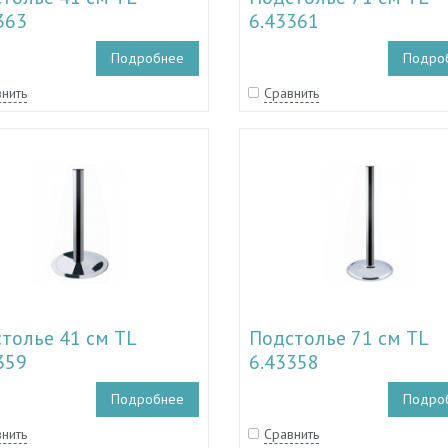
363
6.43361
Подробнее
Подро
нить
Сравнить
толье 41 см TL
Подстолье 71 см TL
359
6.43358
Подробнее
Подро
нить
Сравнить