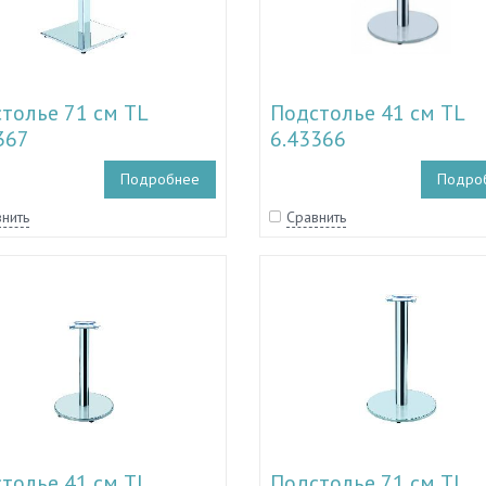
толье 71 см TL
Подстолье 41 см TL
367
6.43366
Подробнее
Подро
нить
Сравнить
толье 41 см TL
Подстолье 71 см TL