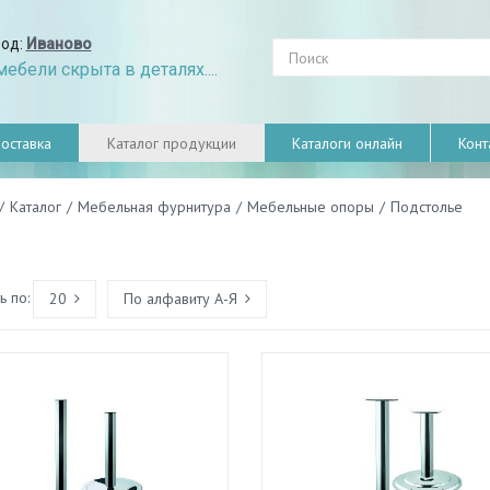
род:
Иваново
ебели скрыта в деталях....
оставка
Каталог продукции
Каталоги онлайн
Конт
/
Каталог
/
Мебельная фурнитура
/
Мебельные опоры
/
Подстолье
 по:
20
По алфавиту А-Я