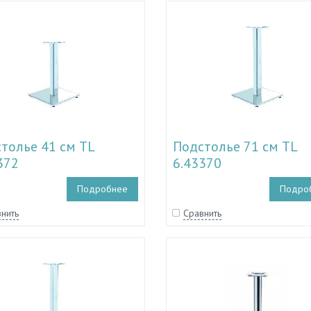
толье 41 см TL
Подстолье 71 см TL
372
6.43370
Подробнее
Подро
нить
Сравнить