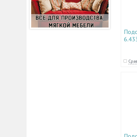
Подс
6.43
Срав
Подс