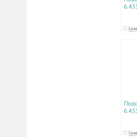
6.43
Срав
Подс
6.43
Срав