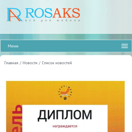
Меню
Главная
/
Новости
/
Список новостей