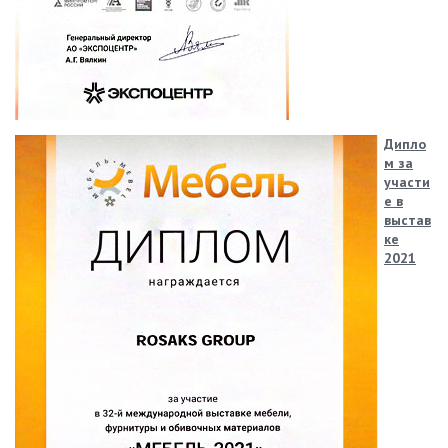
Дипло
м за
участи
е в
выстав
ке
2021