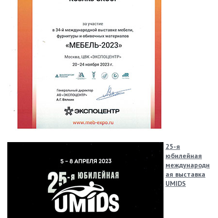
25-я
юбилейная
международн
ая выставка
UMIDS