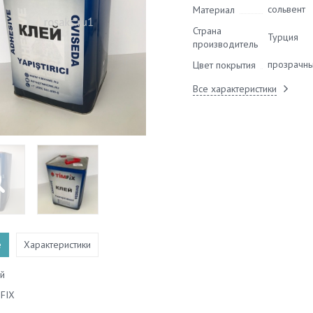
сольвент
Материал
Страна
Турция
производитель
прозрачн
Цвет покрытия
Все характеристики
е
Характеристики
й
FIX