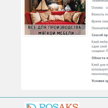
Технически
Основ
Вязкость п
Время скле
Окончатель
Способ пр
Клей мебе
один слой 
сольвент. 
Области 
Клей для п
использует
пенополиу
Условия х