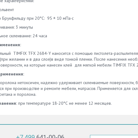
е характеристики:
а: сольвент
о Брукфильду при 20°С: 95 ± 10 мПа∙с
ивания: 3 минуты
ное склеивание: 24 часа
именения:
льный TIMFIX TFX 2684-Y наносится с помощью пистолета-распылителя 
(при желании и в два слоя)в виде тонкой пленки. После нанесения нео
Поверхности, на которые нанесен клей для мягкой мебели TIMFIX TFX 
применения:
оролона нетоксичен, надежно удерживает склеиваемые поверхности, б
ся при производстве и ремонте мебели, матрасов. Применяется для скл
ретана и поролона.
ранения:
при температуре 18-20°С не менее 12 месяцев.
+7 499
641-00-06