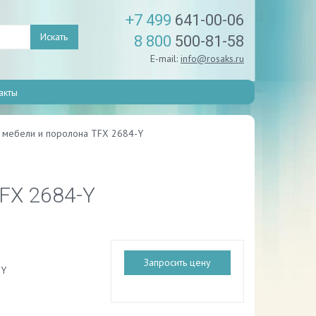
+7 499
641-00-06
Искать
8 800
500-81-58
E-mail:
info@rosaks.ru
акты
й мебели и поролона TFX 2684-Y
TFX 2684-Y
Запросить цену
-Y