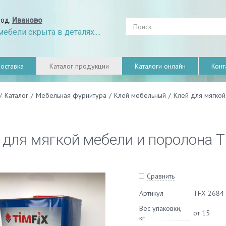
род:
Иваново
ебели скрыта в деталях....
оставка
Каталог продукции
Каталоги онлайн
Конт
/
Каталог
/
Мебельная фурнитура
/
Клей мебельный
/
Клей для мягко
 для мягкой мебели и поролона 
Сравнить
Артикул
TFX 2684
Вес упаковки,
от 15
кг