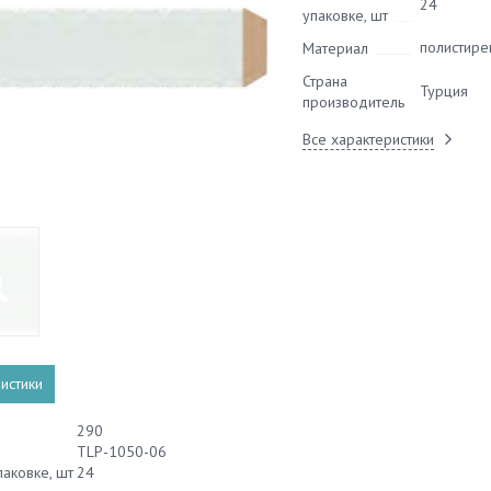
24
упаковке, шт
полистире
Материал
Страна
Турция
производитель
Все характеристики
истики
290
TLP-1050-06
паковке, шт
24