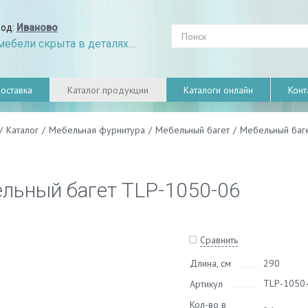
род:
Иваново
ебели скрыта в деталях....
оставка
Каталог продукции
Каталоги онлайн
Конт
/
Каталог
/
Мебельная фурнитура
/
Мебельный багет
/
Мебельный баг
льный багет TLP-1050-06
Сравнить
Длина, см
290
TLP-1050
Артикул
Кол-во в